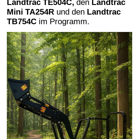
Landtrac TE504C,
den
Landtrac
Mini TA254R
und den
Landtrac
TB754C
im Programm.