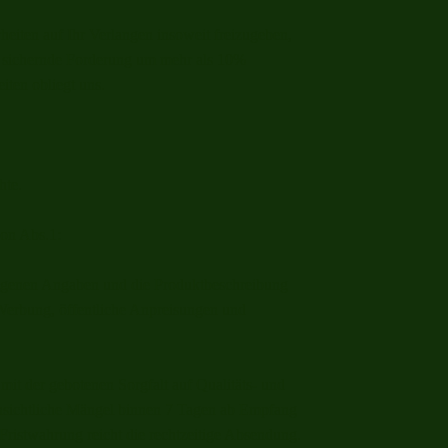
heiten auf Ihr Verlangen insoweit freizugeben,
 zu sichernde Forderung um mehr als 10%
iten obliegt uns.
hte.
von Abs.1:
eigenen Angaben und die Produktbeschreibung
e Werbung, öffentliche Anpreisungen und
mit der gebotenen Sorgfalt auf Qualitäts- und
sichtliche Mängel binnen 7 Tagen ab Empfang
Fristwahrung reicht die rechtzeitige Absendung.