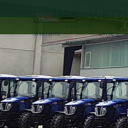
WETZL
RADLADER,
STARTSEITE
LOVOL
L
BAGGER