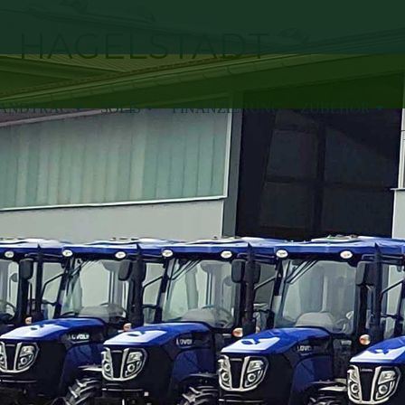
 HAGELSTADT
ANDTRAC
SOLIS
FINANZIERUNG
ZUBEHÖR