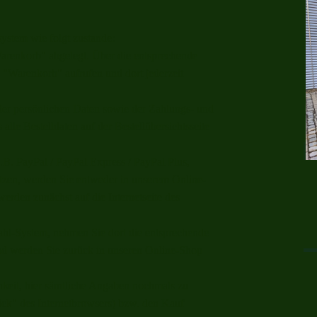
stem wie folgt zustande:
renkorb" abgelegt. Über die entsprechende
n "Warenkorb" aufrufen und dort jederzeit
er persönlichen Daten sowie der Zahlungs- und
le Bestelldaten auf der Bestellübersichtsseite
.B. PayPal / PayPal Express / PayPal Plus,
zen, werden Sie entweder in unserem Online-
werden zunächst auf die Internetseite des
zahl-System, nehmen Sie dort die entsprechende
nd werden Sie zurück in unseren Online-Shop
keit, hier sämtliche Angaben nochmals zu
ück" des Internetbrowsers) bzw. den Kauf