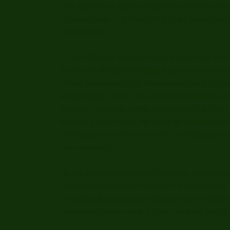
Dies gilt auch für später festgestellte verdeckte Mä
Untersuchungs- und Rügepflicht ist die Geltendma
ausgeschlossen.
c) Bei Mängeln leisten wir nach unserer Wahl Gewä
Schlägt die Mangelbeseitigung fehl, können Sie na
Vertrag zurücktreten. Die Mängelbeseitigung gilt na
fehlgeschlagen, wenn sich nicht insbesondere aus d
sonstigen Umständen etwas anderes ergibt. Im Falle
erhöhten Kosten tragen, die durch die Verbringung 
Erfüllungsort entstehen, sofern die Verbringung n
Ware entspricht.
d) Die Gewährleistungsfrist beträgt ein Jahr ab Abl
Gewährleistungsfrist gilt nicht für uns zurechenbare
Verletzung des Lebens, des Körpers oder der Gesundh
verursachte Schäden bzw. Arglist, sowie bei Rück