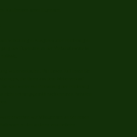
des Kaufpreises unser Eigentum.
:
zum vollständigen Ausgleich aller Forderungen
rgang des Eigentums an der Vorbehaltsware ist
zulässig.
ng weiterverkaufen. Für diesen Fall treten Sie
gsbetrages, die Ihnen aus dem Weiterverkauf
 Sie sind weiter zur Einziehung der Forderung
ngen nicht ordnungsgemäß nachkommen, behalten
hen.
sware erwerben wir Miteigentum an der neuen
haltsware zu den anderen verarbeiteten