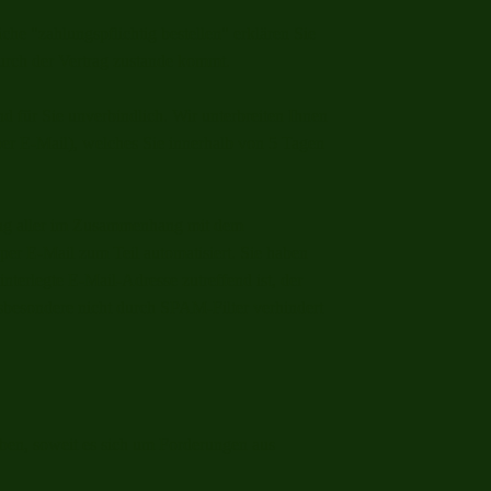
he "zahlungspflichtig bestellen" erklären Sie
urch der Vertrag zustande kommt.
d für Sie unverbindlich. Wir unterbreiten Ihnen
per E-Mail), welches Sie innerhalb von 5 Tagen
ung aller im Zusammenhang mit dem
 per E-Mail zum Teil automatisiert. Sie haben
interlegte E-Mail-Adresse zutreffend ist, der
nsbesondere nicht durch SPAM-Filter verhindert
ben, soweit es sich um Forderungen aus