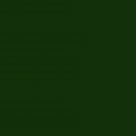
ngel ab Entdeckung. Bei Verletzung der
chung der Gewährleistungsansprüche
hr durch Nachbesserung oder Ersatzlieferung.
ch Ihrer Wahl Minderung verlangen oder vom
ch erfolglosem zweiten Versuch als
er Art der Sache oder des Mangels oder den
 der Nachbesserung müssen wir nicht die
der Ware an einen anderen Ort als den
icht dem bestimmungsgemäßen Gebrauch der
ieferung der Ware. Die verkürzte
 schuldhaft verursachte Schäden aus der
eit und grob fahrlässig oder vorsätzlich
griffsansprüchen gemäß §§ 478, 479 BGB.