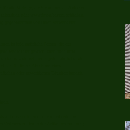
ür alle Verträge, die Sie mit uns als Anbieter
gelstadt.de oder www.foton.bayern schließen.
ung gegebenenfalls von Ihnen verwendeter
en ist jede natürliche Person, die ein
gend weder ihrer gewerblichen noch ihrer
den kann. Unternehmer ist jede natürliche oder
ellschaft, die bei Abschluss eines
uflichen oder gewerblichen Tätigkeit handelt.
aren.
s auf unserer Internetseite unterbreiten wir
s Vertrages zu den in der Artikelbeschreibung