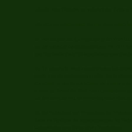
(2) Die Ware bleibt bis zur vollständigen Zahlung 
(3) Sind Sie Unternehmer, gilt ergänzend folgendes
a) Wir behalten uns das Eigentum an der Ware bis 
aus der laufenden Geschäftsbeziehung vor. Vor Übe
eine Verpfändung oder Sicherheitsübereignung nicht 
b) Sie können die Ware im ordentlichen Geschäftsga
bereits jetzt alle Forderungen in Höhe des Rechnun
erwachsen, an uns ab, wir nehmen die Abtretung an.
ermächtigt. Soweit Sie Ihren Zahlungsverpflichtu
wir uns allerdings vor, die Forderung selbst einzuzie
c) Bei Verbindung und Vermischung der Vorbehalt
Sache im Verhältnis des Rechnungswertes der Vorbe
Gegenständen zum Zeitpunkt der Verarbeitung.