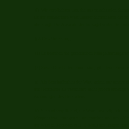
d) Wir verpflichten uns, die uns zustehenden Sicher
als der realisierbare Wert unserer Sicherheiten die
übersteigt. Die Auswahl der freizugebenden Sicherhe
§ 4 Gewährleistung
(1) Es bestehen die gesetzlichen Mängelhaftungsrec
(2) Soweit Sie Unternehmer sind, gilt abweichend 
a) Als Beschaffenheit der Ware gelten nur unsere 
des Herstellers als vereinbart, nicht jedoch sonstig
Äußerungen des Herstellers.
b) Sie sind verpflichtet, die Ware unverzüglich und 
Mengenabweichungen zu untersuchen und uns offen
der Ware in Textform (z.B. E-Mail) anzuzeigen, zur 