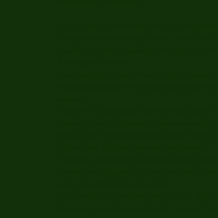
angegebenen Bedingungen.
(3) Der Vertrag kommt über das Online-Warenkorbsy
Die zum Kauf beabsichtigten Waren werden im "Wa
Schaltfläche in der Navigationsleiste können Sie de
Änderungen vornehmen.
Nach Aufrufen der Seite "Kasse" und der Eingabe d
Versandbedingungen werden abschließend nochmals al
angezeigt.
Soweit Sie als Zahlungsart ein Sofortzahl-System (z
Amazon-Payments, Postpay, Sofortüberweisung) nut
Shop auf die Bestellübersichtsseite geführt oder Sie 
Anbieters des Sofortzahl-Systems weitergeleitet.
Erfolgt die Weiterleitung zu dem jeweiligen Sofort
Auswahl bzw. Eingabe Ihrer Daten vor. Abschließe
auf die Bestellübersichtsseite geleitet.
Vor Absenden der Bestellung haben Sie die Möglich
überprüfen, zu ändern (auch über die Funktion "zur