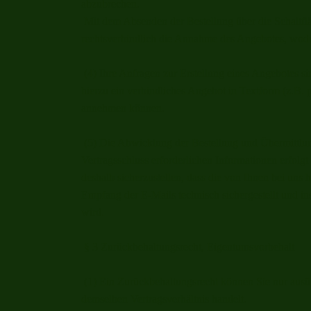
abzubrechen.
Mit dem Absenden der Bestellung über die Schaltfläc
rechtsverbindlich die Annahme des Angebotes, wod
(4) Ihre Anfragen zur Erstellung eines Angebotes sin
hierzu ein verbindliches Angebot in Textform (z.B. 
annehmen können.
(5) Die Abwicklung der Bestellung und Übermittl
Vertragsschluss erforderlichen Informationen erfolgt
deshalb sicherzustellen, dass die von Ihnen bei uns h
Empfang der E-Mails technisch sichergestellt und i
wird.
§ 3 Zurückbehaltungsrecht, Eigentumsvorbehalt
(1) Ein Zurückbehaltungsrecht können Sie nur ausü
demselben Vertragsverhältnis handelt.