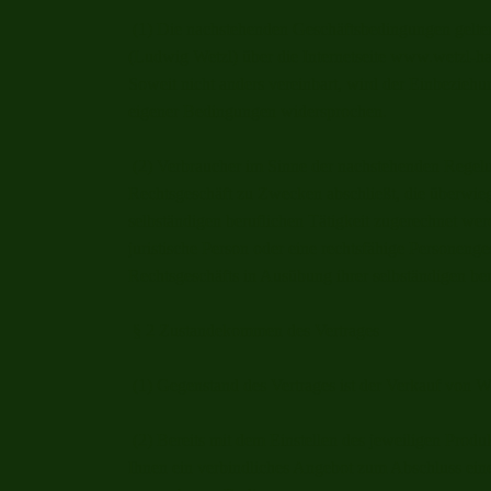
(1) Die nachstehenden Geschäftsbedingungen gelten f
(Ludwig Wetzl) über die Internetseite www.wetzl-ha
Soweit nicht anders vereinbart, wird der Einbezieh
eigener Bedingungen widersprochen.
(2) Verbraucher im Sinne der nachstehenden Regelung
Rechtsgeschäft zu Zwecken abschließt, die überwie
selbständigen beruflichen Tätigkeit zugerechnet wer
juristische Person oder eine rechtsfähige Personenges
Rechtsgeschäfts in Ausübung ihrer selbständigen ber
§ 2 Zustandekommen des Vertrages
(1) Gegenstand des Vertrages ist der Verkauf von W
(2) Bereits mit dem Einstellen des jeweiligen Produkt
Ihnen ein verbindliches Angebot zum Abschluss eine